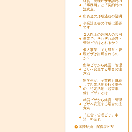
経営・管理ビザ申請時の
「事務所」と「契約時の
注意点」
出資金の形成過程の証明
事業計画書の作成は重要
です
２人以上の外国人の共同
事業で、それぞれ経営・
管理ビザはとれるか？
個人事業主でも経営・管
理ビザは許可されるの
か？
留学ビザから経営・管理
ビザへ変更する場合の注
意点
留学生が、卒業後も継続
して起業活動を行う場合
の「特定活動（起業準
備）ビザ」とは
就労ビザから経営・管理
ビザへ変更する場合の注
意点
「経営・管理ビザ」申
請 料金表
国際結婚 配偶者ビザ