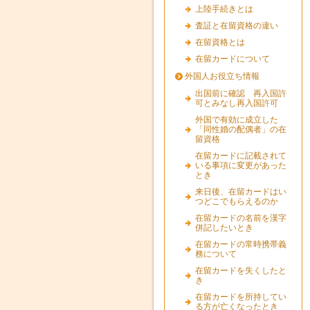
上陸手続きとは
査証と在留資格の違い
在留資格とは
在留カードについて
外国人お役立ち情報
出国前に確認 再入国許
可とみなし再入国許可
外国で有効に成立した
「同性婚の配偶者」の在
留資格
在留カードに記載されて
いる事項に変更があった
とき
来日後、在留カードはい
つどこでもらえるのか
在留カードの名前を漢字
併記したいとき
在留カードの常時携帯義
務について
在留カードを失くしたと
き
在留カードを所持してい
る方が亡くなったとき