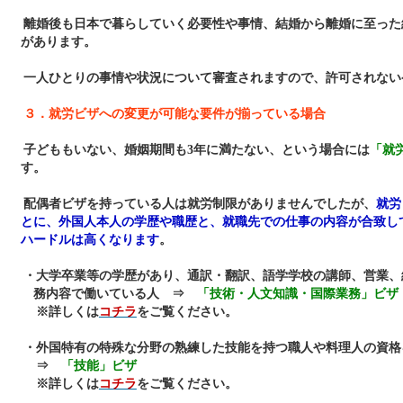
離婚後も日本で暮らしていく必要性や事情、結婚から離婚に至った
があります。
一人ひとりの事情や状況について審査されますので、許可されない
３．就労ビザへの変更が可能な要件が揃っている場合
子どももいない、婚姻期間も3年に満たない、という場合には
「就
す。
配偶者ビザを持っている人は就労制限がありませんでしたが、
就労
とに、外国人本人の学歴や職歴と、就職先での仕事の内容が合致し
ハードルは高くなります
。
・大学卒業等の学歴があり、通訳・翻訳、語学学校の講師、営業、
務内容で働いている人 ⇒
「技術・人文知識・国際業務」ビザ
※詳しくは
コチラ
をご覧ください。
・外国特有の特殊な分野の熟練した技能を持つ職人や料理人の資格
⇒
「技能」ビザ
※詳しくは
コチラ
をご覧ください。