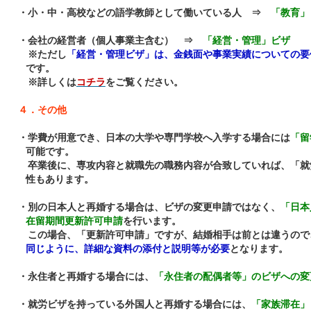
・小・中・高校などの語学教師として働いている人 ⇒
「教育」
・会社の経営者（個人事業主含む） ⇒
「経営・管理」ビザ
※ただし
「経営・管理ビザ」は、金銭面や事業実績についての要
です。
※詳しくは
コチラ
をご覧ください。
４．その他
・学費が用意でき、日本の大学や専門学校へ入学する場合には
「留
可能です。
卒業後に、専攻内容と就職先の職務内容が合致していれば、「就
性もあります。
・別の日本人と再婚する場合は、ビザの変更申請ではなく、
「日本
在留期間更新許可申請
を行います。
この場合、「更新許可申請」ですが、結婚相手は前とは違うので
同じように、詳細な資料の添付と説明等が必要
となります。
・永住者と再婚する場合には、
「永住者の配偶者等」のビザへの変
・就労ビザを持っている外国人と再婚する場合には、
「家族滞在」