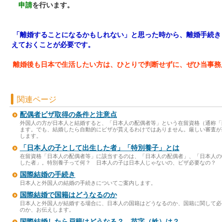
申請
を行います。
「離婚することになるかもしれない」と思った時から、離婚手続き
えておくことが必要です。
離婚後も日本で生活したい方は、ひとりで判断せずに、ぜひ当事務
関連ページ
配偶者ビザ取得の条件と注意点
外国人の方が日本人と結婚すると、「日本人の配偶者等」という在留資格（通称「
ます。でも、結婚したら自動的にビザが貰えるわけではありません。厳しい審査が
します。
「日本人の子として出生した者」「特別養子」とは
在留資格「日本人の配偶者等」に該当するのは、「日本人の配偶者」、「日本人の
した者」。特別養子って何？ 日本人の子は日本人じゃないの、ビザ必要なの？ 
国際結婚の手続き
日本人と外国人の結婚の手続きについてご案内します。
国際結婚で国籍はどうなるのか
日本人と外国人が結婚する場合に、日本人の国籍はどうなるのか、国籍に関して必
のか、お伝えします。
国際結婚したら戸籍はどうなる？ 苗字（姓）は？