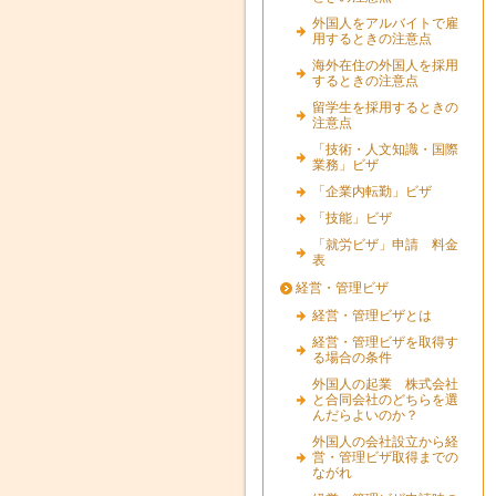
外国人をアルバイトで雇
用するときの注意点
海外在住の外国人を採用
するときの注意点
留学生を採用するときの
注意点
「技術・人文知識・国際
業務」ビザ
「企業内転勤」ビザ
「技能」ビザ
「就労ビザ」申請 料金
表
経営・管理ビザ
経営・管理ビザとは
経営・管理ビザを取得す
る場合の条件
外国人の起業 株式会社
と合同会社のどちらを選
んだらよいのか？
外国人の会社設立から経
営・管理ビザ取得までの
ながれ