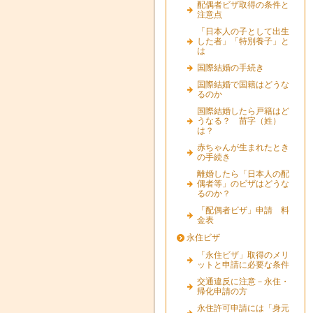
配偶者ビザ取得の条件と
注意点
「日本人の子として出生
した者」「特別養子」と
は
国際結婚の手続き
国際結婚で国籍はどうな
るのか
国際結婚したら戸籍はど
うなる？ 苗字（姓）
は？
赤ちゃんが生まれたとき
の手続き
離婚したら「日本人の配
偶者等」のビザはどうな
るのか？
「配偶者ビザ」申請 料
金表
永住ビザ
「永住ビザ」取得のメリ
ットと申請に必要な条件
交通違反に注意－永住・
帰化申請の方
永住許可申請には「身元