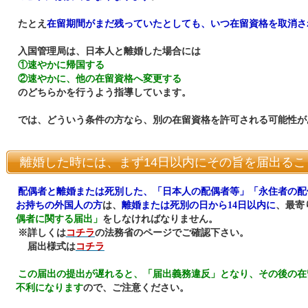
たとえ
在留期間がまだ残っていたとしても、いつ在留資格を取消さ
入国管理局は、日本人と離婚した場合には
①速やかに帰国する
②速やかに、他の在留資格へ変更する
のどちらかを行うよう指導しています。
では、どういう条件の方なら、別の在留資格を許可される可能性が
離婚した時には、まず14日以内にその旨を届出るこ
配偶者と離婚または死別した、「日本人の配偶者等」「永住者の配
お持ちの外国人の方
は、
離婚または死別の日から14日以内に
、最寄
偶者に関する届出」
をしなければなりません。
※詳しくは
コチラ
の法務省のページでご確認下さい。
届出様式は
コチラ
この届出の提出が遅れると、「届出義務違反」となり、その後の在
不利になります
ので、ご注意ください。