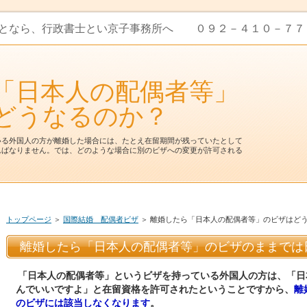
ことなら、行政書士とい京子事務所へ ０９２－４１０－
「日本人の配偶者等」
どうなるのか？
いる外国人の方が離婚した場合には、たとえ在留期間が残っていたとして
ればなりません。では、どのような場合に別のビザへの変更が許可される
トップページ
＞
国際結婚 配偶者ビザ
＞ 離婚したら「日本人の配偶者等」のビザはど
離婚したら「日本人の配偶者等」のビザのままでは
「日本人の配偶者等」というビザを持っている外国人の方は、「日
んでいいですよ」と在留資格を許可されたということですから、
離
のビザには該当しなくなります
。