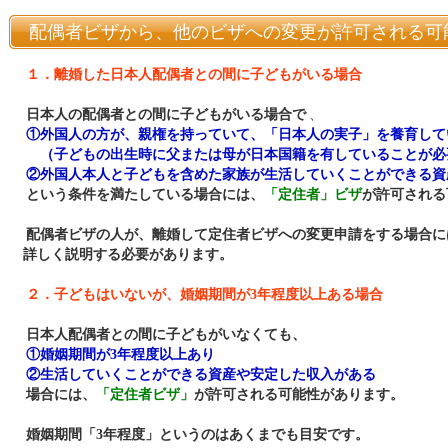
配偶者ビザから、他のビザへの変更が許可される可
１．離婚した日本人配偶者との間に子どもがいる場合
日本人の配偶者との間に子どもがいる場合で
、
①外国人の方が、親権を持っていて、「日本人の実子」を養育して
（子どもの出生時に父または母が日本国籍を有していることが必
②外国人本人と子どもを含めた家族が生活していくことができる資
という条件を満たしている場合には、
「定住者」ビザ
が許可される
配偶者ビザの人が、離婚して定住者ビザへの変更申請をする場合に
詳しく説明する必要があります。
２．子どもはいないが、婚姻期間が3年程度以上ある場合
日本人配偶者との間に子どもがいなくても、
①婚姻期間が3年程度以上あり
②生活していくことができる資産や安定した収入がある
場合には、
「定住者ビザ」
が許可される可能性があります。
婚姻期間「3年程度」というのはあくまでも目安です。