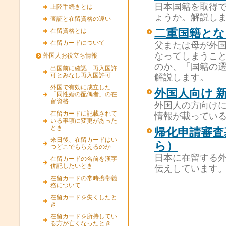
日本国籍を取得
上陸手続きとは
ょうか。解説し
査証と在留資格の違い
在留資格とは
二重国籍とな
在留カードについて
父または母が外
なってしまうこ
外国人お役立ち情報
のか、「国籍の
出国前に確認 再入国許
可とみなし再入国許可
解説します。
外国で有効に成立した
外国人向け 新
「同性婚の配偶者」の在
留資格
外国人の方向けに
在留カードに記載されて
情報が載ってい
いる事項に変更があった
とき
帰化申請審査
来日後、在留カードはい
ら）
つどこでもらえるのか
日本に在留する
在留カードの名前を漢字
併記したいとき
伝えしています
在留カードの常時携帯義
務について
在留カードを失くしたと
き
在留カードを所持してい
る方が亡くなったとき