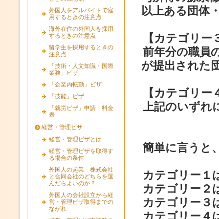
以上ある団体
外国人をアルバイトで雇
用するときの注意点
海外在住の外国人を採用
【カテゴリー
するときの注意点
留学生を採用するときの
前年分の職員
注意点
が提出された
「技術・人文知識・国際
業務」ビザ
「企業内転勤」ビザ
【カテゴリー
「技能」ビザ
上記のいずれ
「就労ビザ」申請 料金
表
経営・管理ビザ
経営・管理ビザとは
簡単に言うと
経営・管理ビザを取得す
る場合の条件
外国人の起業 株式会社
カテゴリー１
と合同会社のどちらを選
んだらよいのか？
カテゴリー２
外国人の会社設立から経
カテゴリー３
営・管理ビザ取得までの
ながれ
カテゴリー４