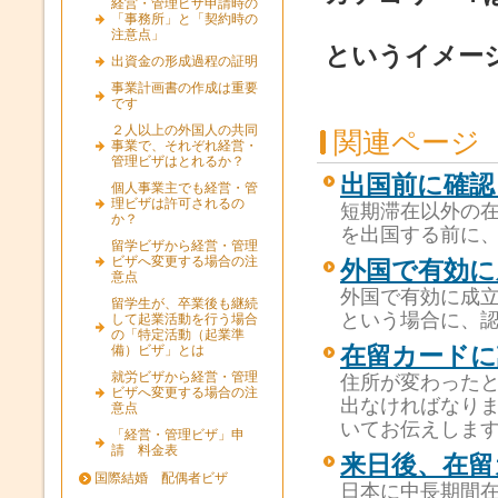
経営・管理ビザ申請時の
「事務所」と「契約時の
注意点」
というイメー
出資金の形成過程の証明
事業計画書の作成は重要
です
２人以上の外国人の共同
関連ページ
事業で、それぞれ経営・
管理ビザはとれるか？
出国前に確認
個人事業主でも経営・管
理ビザは許可されるの
短期滞在以外の
か？
を出国する前に
留学ビザから経営・管理
ビザへ変更する場合の注
外国で有効に
意点
外国で有効に成
留学生が、卒業後も継続
という場合に、
して起業活動を行う場合
の「特定活動（起業準
備）ビザ」とは
在留カードに
就労ビザから経営・管理
住所が変わったと
ビザへ変更する場合の注
出なければなり
意点
いてお伝えしま
「経営・管理ビザ」申
請 料金表
来日後、在留
国際結婚 配偶者ビザ
日本に中長期間