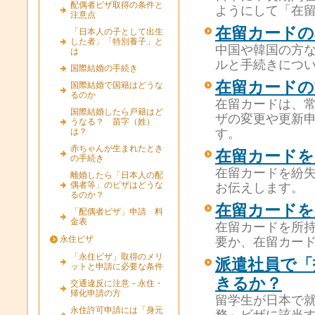
配偶者ビザ取得の条件と
ようにして「在
注意点
在留カードの
「日本人の子として出生
した者」「特別養子」と
中国や韓国の方
は
ルと手続きにつ
国際結婚の手続き
在留カードの
国際結婚で国籍はどうな
るのか
在留カードは、
国際結婚したら戸籍はど
ザの変更や更新
うなる？ 苗字（姓）
は？
す。
赤ちゃんが生まれたとき
在留カードを
の手続き
在留カードを紛
離婚したら「日本人の配
偶者等」のビザはどうな
お伝えします。
るのか？
在留カードを
「配偶者ビザ」申請 料
金表
在留カードを所
永住ビザ
要か、在留カー
「永住ビザ」取得のメリ
派遣社員で「
ットと申請に必要な条件
きるか？
交通違反に注意－永住・
帰化申請の方
留学生が日本で
永住許可申請には「身元