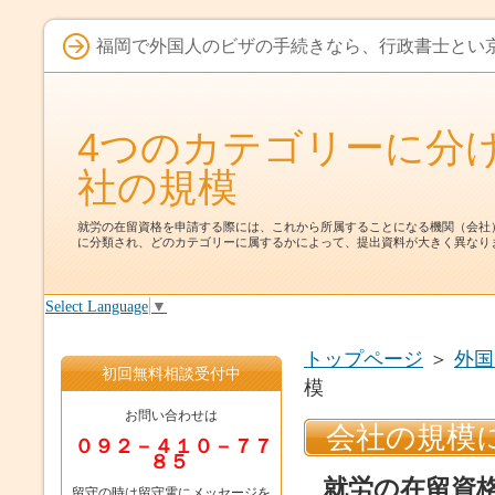
福岡で外国人のビザの手続きなら、行政書士と
4つのカテゴリーに分
社の規模
就労の在留資格を申請する際には、これから所属することになる機関（会社
に分類され、どのカテゴリーに属するかによって、提出資料が大きく異なり
Select Language
▼
トップページ
＞
外国
初回無料相談受付中
模
お問い合わせは
会社の規模
０９２－４１０－７７
８５
就労の在留資
留守の時は留守電にメッセージを