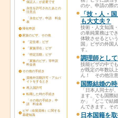
務」ビザに該当
保証人」が必要です
のか、申請の際
永住を許可されたあとの
注意点
「技・人・国
「永住ビザ」申請 料金
も大丈夫？
表
技術・人文知識
帰化申請
の単純業務はでき
家族のビザ、その他
体験させるとい
「定住者」ビザ
国」ビザの外国
「家族滞在」ビザ
す。
「特定活動」ビザ
調理師として
「家族のビザ」等申請
技能ビザの中で
料金表
が既定の年数以
その他の手続き
ん！ その他注
資格外活動許可－アルバ
イトをするとき
国際結婚の時
再入国許可
「日本人同士が
転職した時の手続き
ます。でも国際
「その他の手続き」申
か」「どこで結
請 料金表
んできます。そ
ビザ（在留資格）に関する
日本国籍を取
基礎知識