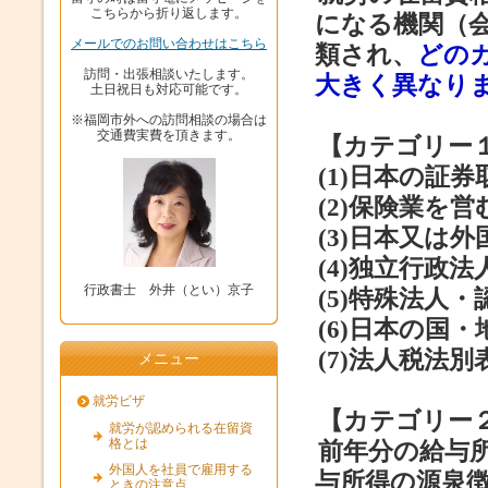
こちらから折り返します。
になる機関（
メールでのお問い合わせはこちら
類され、
どの
訪問・出張相談いたします。
大きく異なり
土日祝日も対応可能です。
※福岡市外への訪問相談の場合は
交通費実費を頂きます。
【カテゴリー
(1)日本の証
(2)保険業を
(3)日本又は
(4)独立行政法
行政書士 外井（とい）京子
(5)特殊法人
(6)日本の国
(7)法人税法
メニュー
就労ビザ
【カテゴリー
就労が認められる在留資
格とは
前年分の給与
外国人を社員で雇用する
与所得の源泉
ときの注意点